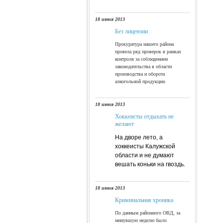
18 июня 2013
Без лицензии
Прокуратура нашего района
провела ряд проверок в рамках
контроля за соблюдением
законодательства в области
производства и оборота
алкогольной продукции.
18 июня 2013
Хоккеисты отдыхать не
желают
На дворе лето, а
хоккеисты Калужской
области и не думают
вешать коньки на гвоздь.
18 июня 2013
Криминальная хроника
По данным районного ОВД, за
минувшую неделю было