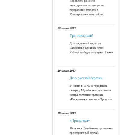
Боровском районе и
индустриального центра по
переработке отходов в
Малоярославецком районе.
20 июня 2013
Ура, товарищи!
Долгожданный маршрут
Балабаново-Обнинск через
Кабицыно будет запущен с 1 июля.
20 июня 2013
День русской березки
24 июня в 11:00 в городском
сквере у Музейно-выставочного
центра состоится праздник
«Воскресенье светлое – Троица!».
18 июня 2013
«Припугнул»
10 июня в Балабаново произошел
пренеприятный случай.