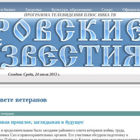
и бизнес
Здоровье
Культура, образование
Спорт
Официаль
ПРОГРАММА ТЕЛЕВИДЕНИЯ ПЛЮС НИКА ТВ
й области
В Правительстве Калужской области
Тема номера
Ин
Людям о людях
Знай наших!
Анонс
Благодарность
Уточня
дата
Учения
Выставка
Рейд
Крестьянские заботы
Доск
самоуправление
Есть такая служба
Прокуратура информирует
П
Юбилей
Визит
Память
Власть
Музей
Праздник
Сегодня: Среда, 24 июля 2013 г.
Пожарные будни
Возвращаясь к напечатанному
ЖКХ
Конкурс
ФМС информирует
Поздравляем!
Событие
Сельское хозяйство
овете ветеранов
Совет
Благие дела
А знаете ли вы, что…
Итоги
Брифинг
 ветеранов
Социальный блок
Вопрос - ответ
Здравоохранение
Агрожизнь
вая прошлое, заглядывая в будущее
и продолжительным было заседание районного совета ветеранов войны, труда,
нных Сил и правоохранительных органов. Его участники обсудили подготовку к
ку Победы, отвечали на вопросы специалистов из Калуги, направили свои предложения 