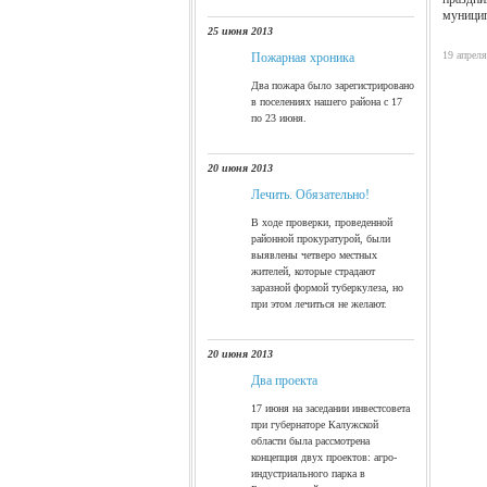
муницип
25 июня 2013
19 апреля
Пожарная хроника
Два пожара было зарегистрировано
в поселениях нашего района с 17
по 23 июня.
http://
20 июня 2013
Лечить. Обязательно!
В ходе проверки, проведенной
районной прокуратурой, были
выявлены четверо местных
жителей, которые страдают
заразной формой туберкулеза, но
при этом лечиться не желают.
20 июня 2013
Два проекта
17 июня на заседании инвестсовета
при губернаторе Калужской
области была рассмотрена
концепция двух проектов: агро-
индустриального парка в