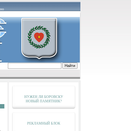
но
тервью
Актуально
Постфактум
ем
О наболевшем
а Почёта
Награждения
Творчество
роисшествие
Строительство
Совещание
Трудоустройство
Благоустройство
Медицина
От первого лица
Флешмоб
НУЖЕН ЛИ БОРОВСКУ
ГИБДД информирует
Статистика
НОВЫЙ ПАМЯТНИК?
Архив
РЕКЛАМНЫЙ БЛОК
в