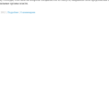
альные органы власти.
 2012 |
Подробнее
|
0 комменариев
www.mygoodhome.ru/