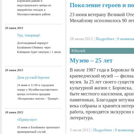
Боровском районе и
Поколение героев и п
индустриального центра по
переработке отходов в
23 июня ветерану Великой От
Малоярославецком районе.
Михайлову исполнилось 90 лет
20 июня 2013
Ура, товарищи!
28 июня 2012 |
Подробнее
|
0 коммен
Долгожданный маршрут
Балабаново-Обнинск через
Юбилей
Кабицыно будет запущен с 1 июля.
Музею – 25 лет
В июле 1987 года в Боровске 
20 июня 2013
краеведческий музей — филиал
День русской березки
музея. За 25 лет своего сущес
24 июня в 11:00 в городском
культурной жизни г. Боровска
сквере у Музейно-выставочного
быте местного населения, арх
центра состоится праздник
«Воскресенье светлое – Троица!».
памятниках. Благодаря энтузиа
века собраны и хранятся инте
работа, проводятся экскурсии 
18 июня 2013
литература.
«Припугнул»
10 июня в Балабаново произошел
3 июля 2012 |
Подробнее
|
0 комменар
пренеприятный случай.