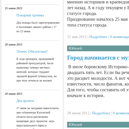
мнению историков и краеведов
лет назад. А в году текущем у
25 июня 2013
статусе города.
Пожарная хроника
Празднование началось 25 мая 
Два пожара было зарегистрировано
типа статуса города.
в поселениях нашего района с 17
по 23 июня.
31 мая 2012 |
Подробнее
|
0 комменар
20 июня 2013
Юбилей
Лечить. Обязательно!
Город начинается с му
В ходе проверки, проведенной
районной прокуратурой, были
В июле боровскому Историко-
выявлены четверо местных
двадцать пять лет. Если бы реч
жителей, которые страдают
заразной формой туберкулеза, но
это расцвет молодости. А вот ч
при этом лечиться не желают.
известности, число фанатов, к
Для того, чтобы составить об 
20 июня 2013
вначале к истории.
Два проекта
17 июня на заседании инвестсовета
28 июня 2012 |
Подробнее
|
0 коммен
при губернаторе Калужской
области была рассмотрена
концепция двух проектов: агро-
Юбилей
индустриального парка в