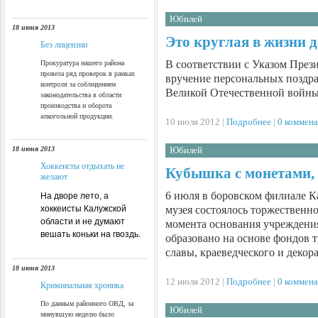
Юбилей
18 июня 2013
Это круглая в жизни д
Без лицензии
В соответствии с Указом Прези
Прокуратура нашего района
провела ряд проверок в рамках
вручение персональных поздра
контроля за соблюдением
Великой Отечественной войны,
законодательства в области
производства и оборота
алкогольной продукции.
10 июля 2012 |
Подробнее
|
0 коммен
Юбилей
18 июня 2013
Хоккеисты отдыхать не
Кубышка с монетами, 
желают
6 июля в боровском филиале К
На дворе лето, а
музея состоялось торжественн
хоккеисты Калужской
области и не думают
момента основания учреждения
вешать коньки на гвоздь.
образовано на основе фондов 
славы, краеведческого и деко
18 июня 2013
12 июля 2012 |
Подробнее
|
0 коммен
Криминальная хроника
По данным районного ОВД, за
Юбилей
минувшую неделю было