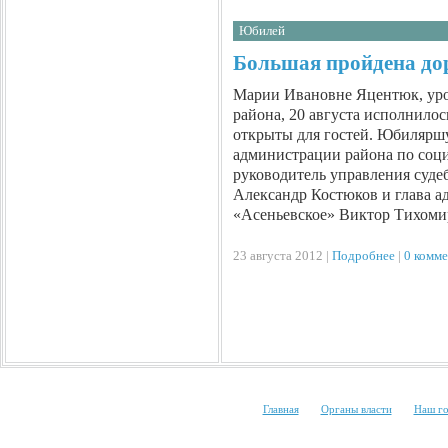
Юбилей
Большая пройдена д
Марии Ивановне Яцентюк, ур
района, 20 августа исполнилос
открыты для гостей. Юбиляршу
администрации района по соц
руководитель управления суде
Александр Костюков и глава а
«Асеньевское» Виктор Тихом
23 августа 2012 |
Подробнее
|
0 комм
http://www.mygoodhome.ru/
|
|
Главная
Органы власти
Наш г