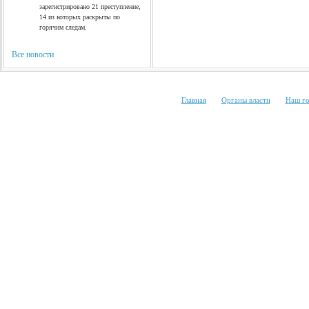
зарегистрировано 21 преступление,
14 из которых раскрыты по
горячим следам.
Все новости
|
|
Главная
Органы власти
Наш г