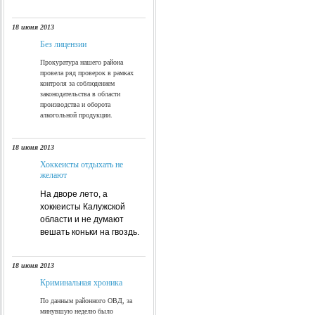
18 июня 2013
Без лицензии
Прокуратура нашего района
провела ряд проверок в рамках
контроля за соблюдением
законодательства в области
производства и оборота
алкогольной продукции.
18 июня 2013
Хоккеисты отдыхать не
желают
На дворе лето, а
хоккеисты Калужской
области и не думают
вешать коньки на гвоздь.
18 июня 2013
Криминальная хроника
По данным районного ОВД, за
минувшую неделю было