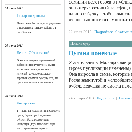
фамилии всех героев в публик
он потерял сотовый телефон, 
25 июня 2013
парню взбучку. Чтобы компенс
Пожарная хроника
лучше, как похитить у кого-т
Два пожара было зарегистрировано
в поселениях нашего района с 17
22 июня 2012 |
Подробнее
|
0 коммен
по 23 июня.
Из зала суда
20 июня 2013
Путана поневоле
Лечить. Обязательно!
В ходе проверки, проведенной
У жительницы Малоярославца
районной прокуратурой, были
героев публикации изменены) 
выявлены четверо местных
Она выросла в семье, которые
жителей, которые страдают
заразной формой туберкулеза, но
Росла замкнутой и малообщит
при этом лечиться не желают.
рубеж, девушка не смогла изме
20 июня 2013
24 января 2013 |
Подробнее
|
0 комме
Два проекта
17 июня на заседании инвестсовета
при губернаторе Калужской
http://www.mygoodhome.ru/
области была рассмотрена
концепция двух проектов: агро-
индустриального парка в