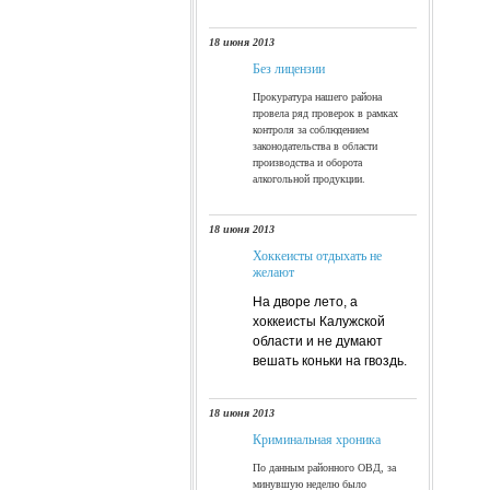
18 июня 2013
Без лицензии
Прокуратура нашего района
провела ряд проверок в рамках
контроля за соблюдением
законодательства в области
производства и оборота
алкогольной продукции.
18 июня 2013
Хоккеисты отдыхать не
желают
На дворе лето, а
хоккеисты Калужской
области и не думают
вешать коньки на гвоздь.
18 июня 2013
Криминальная хроника
По данным районного ОВД, за
минувшую неделю было