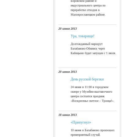
Боровском районе и
индустриального центра по
переработке отходов в
Малоярославецком районе.
20 июня 2013
Ура, товарищи!
Долгожданный маршрут
Балабаново-Обнинск через
Кабицыно будет запущен с 1 июля.
20 июня 2013
День русской березки
24 июня в 11:00 в городском
сквере у Музейно-выставочного
центра состоится праздник
«Воскресенье светлое – Троица!».
18 июня 2013
«Припугнул»
10 июня в Балабаново произошел
пренеприятный случай.