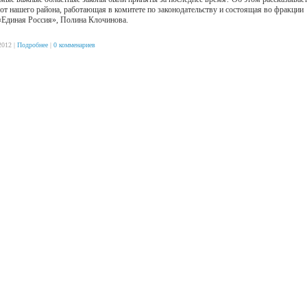
 от нашего района, работающая в комитете по законодательству и состоящая во фракции
«Единая Россия», Полина Клочинова.
2012 |
Подробнее
|
0 комменариев
www.mygoodhome.ru/