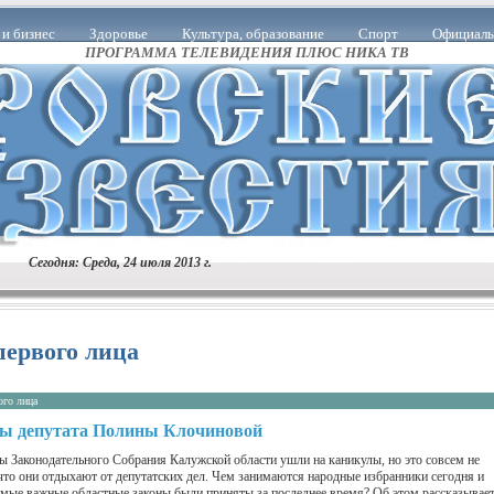
и бизнес
Здоровье
Культура, образование
Спорт
Официаль
ПРОГРАММА ТЕЛЕВИДЕНИЯ ПЛЮС НИКА ТВ
й области
В Правительстве Калужской области
Тема номера
Ин
Людям о людях
Знай наших!
Анонс
Благодарность
Уточня
а
Учения
Выставка
Рейд
Крестьянские заботы
Доска П
самоуправление
Есть такая служба
Прокуратура информирует
П
Юбилей
Визит
Память
Власть
Музей
Праздник
Сегодня: Среда, 24 июля 2013 г.
Пожарные будни
Возвращаясь к напечатанному
ЖКХ
Конкурс
ФМС информирует
Поздравляем!
Событие
Сельское хозяйство
первого лица
Совет
Благие дела
А знаете ли вы, что…
Итоги
Брифинг
ого лица
Социальный блок
Вопрос - ответ
Здравоохранение
Агрожизнь
ты депутата Полины Клочиновой
ы Законодательного Собрания Калужской области ушли на каникулы, но это совсем не
 что они отдыхают от депутатских дел. Чем занимаются народные избранники сегодня и
амые важные областные законы были приняты за последнее время? Об этом рассказывае