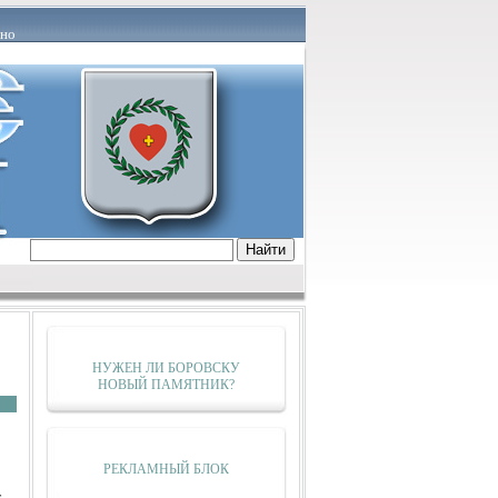
но
тервью
Актуально
Постфактум
ем
О наболевшем
очёта
Награждения
Творчество
роисшествие
Строительство
Совещание
Трудоустройство
Благоустройство
Медицина
От первого лица
Флешмоб
НУЖЕН ЛИ БОРОВСКУ
ГИБДД информирует
Статистика
НОВЫЙ ПАМЯТНИК?
Архив
РЕКЛАМНЫЙ БЛОК
т