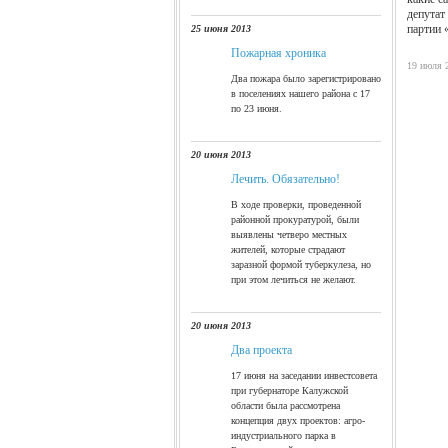
депутат
партии 
25 июня 2013
Пожарная хроника
19 июля 
Два пожара было зарегистрировано
в поселениях нашего района с 17
по 23 июня.
http://
20 июня 2013
Лечить. Обязательно!
В ходе проверки, проведенной
районной прокуратурой, были
выявлены четверо местных
жителей, которые страдают
заразной формой туберкулеза, но
при этом лечиться не желают.
20 июня 2013
Два проекта
17 июня на заседании инвестсовета
при губернаторе Калужской
области была рассмотрена
концепция двух проектов: агро-
индустриального парка в