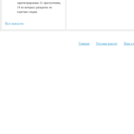
зарегистрировано 21 преступление,
14 из которых раскрыты по
горячим следам.
Все новости
|
|
Главная
Органы власти
Наш г