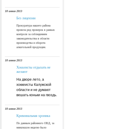
18 июня 2013
Без лицензии
Прокуратура нашего района
провела ряд проверок в рамках
контроля за соблюдением
законодательства в области
производства и оборота
алкогольной продукции.
18 июня 2013
Хоккеисты отдыхать не
желают
На дворе лето, а
хоккеисты Калужской
области и не думают
вешать коньки на гвоздь.
18 июня 2013
Криминальная хроника
По данным районного ОВД, за
минувшую неделю было