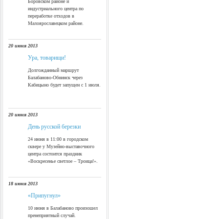
Боровском районе и
индустриального центра по
переработке отходов в
Малоярославецком районе.
20 июня 2013
Ура, товарищи!
Долгожданный маршрут
Балабаново-Обнинск через
Кабицыно будет запущен с 1 июля.
20 июня 2013
День русской березки
24 июня в 11:00 в городском
сквере у Музейно-выставочного
центра состоится праздник
«Воскресенье светлое – Троица!».
18 июня 2013
«Припугнул»
10 июня в Балабаново произошел
пренеприятный случай.