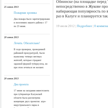
Обнинске (на площадке перед 
непосредственно в Жукове про
25 июня 2013
набирающая популярность по в
Пожарная хроника
раз в Калуге и планируется т
Два пожара было зарегистрировано
в поселениях нашего района с 17
19 июля 2012 |
Подробнее
|
0 коммен
по 23 июня.
20 июня 2013
Лечить. Обязательно!
http://www.mygoodhome.ru/
В ходе проверки, проведенной
районной прокуратурой, были
выявлены четверо местных
жителей, которые страдают
заразной формой туберкулеза, но
при этом лечиться не желают.
20 июня 2013
Два проекта
17 июня на заседании инвестсовета
при губернаторе Калужской
области была рассмотрена
концепция двух проектов: агро-
индустриального парка в