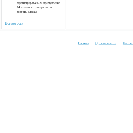
зарегистрировано 21 преступление,
14 из которых раскрыты по
горячим следам.
Все новости
|
|
Главная
Органы власти
Наш г