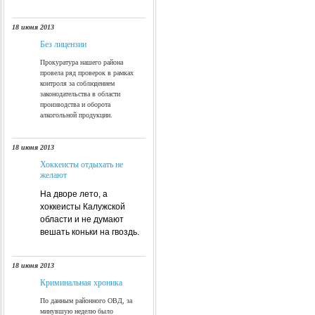
18 июня 2013
Без лицензии
Прокуратура нашего района
провела ряд проверок в рамках
контроля за соблюдением
законодательства в области
производства и оборота
алкогольной продукции.
18 июня 2013
Хоккеисты отдыхать не
желают
На дворе лето, а
хоккеисты Калужской
области и не думают
вешать коньки на гвоздь.
18 июня 2013
Криминальная хроника
По данным районного ОВД, за
минувшую неделю было