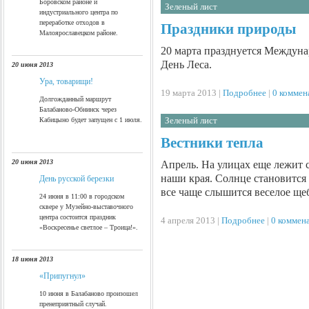
Боровском районе и
Зеленый лист
индустриального центра по
переработке отходов в
Праздники природы
Малоярославецком районе.
20 марта празднуется Междун
День Леса.
20 июня 2013
Ура, товарищи!
19 марта 2013 |
Подробнее
|
0 коммен
Долгожданный маршрут
Балабаново-Обнинск через
Зеленый лист
Кабицыно будет запущен с 1 июля.
Вестники тепла
20 июня 2013
Апрель. На улицах еще лежит с
наши края. Солнце становится
День русской березки
все чаще слышится веселое щ
24 июня в 11:00 в городском
сквере у Музейно-выставочного
центра состоится праздник
4 апреля 2013 |
Подробнее
|
0 коммен
«Воскресенье светлое – Троица!».
18 июня 2013
http://www.mygoodhome.ru/
«Припугнул»
10 июня в Балабаново произошел
пренеприятный случай.