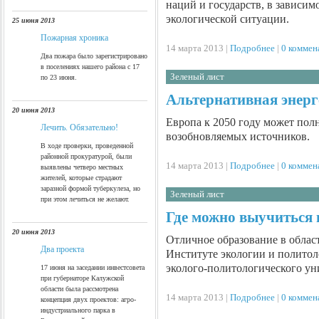
наций и государств, в зависим
экологической ситуации.
25 июня 2013
Пожарная хроника
14 марта 2013 |
Подробнее
|
0 коммен
Два пожара было зарегистрировано
в поселениях нашего района с 17
Зеленый лист
по 23 июня.
Альтернативная энерг
20 июня 2013
Европа к 2050 году может по
Лечить. Обязательно!
возобновляемых источников.
В ходе проверки, проведенной
районной прокуратурой, были
14 марта 2013 |
Подробнее
|
0 коммен
выявлены четверо местных
жителей, которые страдают
заразной формой туберкулеза, но
Зеленый лист
при этом лечиться не желают.
Где можно выучиться 
20 июня 2013
Отличное образование в облас
Два проекта
Институте экологии и полито
эколого-политологического 
17 июня на заседании инвестсовета
при губернаторе Калужской
области была рассмотрена
14 марта 2013 |
Подробнее
|
0 коммен
концепция двух проектов: агро-
индустриального парка в